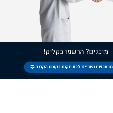
מוכנים? הרשמו בקליק!
 עכשיו ושריינו לכם מקום בקורס הקרוב 🤝