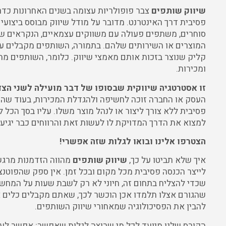
שיווק שותפים
צבר פופולריות עצומה בשנים האחרונות כד
פסיבית דרך האינטרנט. מדובר על מודל שיווק מבוסס ביצועי
סוחרים, משתפים פעולה עם משווקים עצמאיים, הנקראים ש
המוצרים או השירותים שלהם. בתמורה, השותפים מקבלים עמ
קליק שנוצר בזכות אותם מאמצי שיווק. כלומר, השותפים מת
ומכירות.
זו אסטרטגיה שיווקית שבסופו של דבר מועילה לשני הצד
העסק או החברה זוכה לחשיפה ולהגדלת המכירות, בעוד שהש
פסיבית ללא צורך ליצור או לנהל מוצר משלו. עליו בסך הכל 
למצוא את הדרך המדויקת לו לעשות זאת והרווחים כבר יגיע
הצטרפו אלינו ובואו לגלות שזה אפשרי!
איך שלא תביטו על כך,
שיווק שותפים
מהווה הזדמנות מרגשת
לייצר הכנסה פסיבית מכל מקום ובכל זמן. אין ספק שהפוטנצ
שכדי להצליח בתחום זה, חיוני לא רק לשבת שעות על המחשב
שהגורם אצלו תלמדו אכן הוכשר לכך, שאתם מקבלים כלים אמי
להבין את הפסיכולוגיה שמאחורי שיווק השותפים.
הקורס שלנו מיועד לכל מי שרוצה לגלות שאפשר; אפשר לעבו